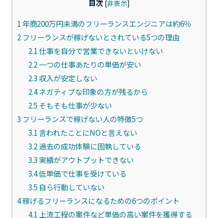
目次
[
非表示
]
1
年商200万円未満のフリーランスエンジニアは約6％
2
フリーランスが稼げないとされている5つの理由
2.1
仕事を自分で営業できないといけない
2.2
一つの仕事あたりの単価が安い
2.3
収入が安定しない
2.4
ネガティブな印象の方が残るから
2.5
そもそも仕事が少ない
3
フリーランスで稼げない人の特徴5つ
3.1
言われたことにNOと言えない
3.2
過去の成功体験に固執している
3.3
実績がアウトプットできない
3.4
低単価で仕事を受けている
3.5
自ら行動していない
4
稼げるフリーランスになるための6つのポイント
4.1
上流工程の案件など単価の高い案件を獲得する