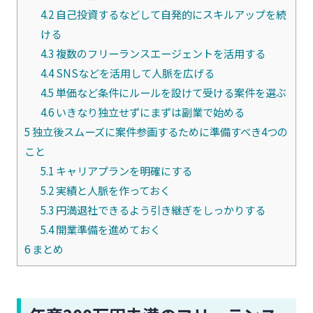
4.2
自己投資するなどして自発的にスキルアップを続
ける
4.3
複数のフリーランスエージェントを活用する
4.4
SNSなどを活用して人脈を広げる
4.5
単価など条件にルールを設けて受ける案件を選ぶ
4.6
いきなり独立せずにまずは副業で始める
5
独立後スムーズに案件参画するために準備すべき4つの
こと
5.1
キャリアプランを明確にする
5.2
実績と人脈を作っておく
5.3
円満退社できるよう引き継ぎをしっかりする
5.4
開業準備を進めておく
6
まとめ