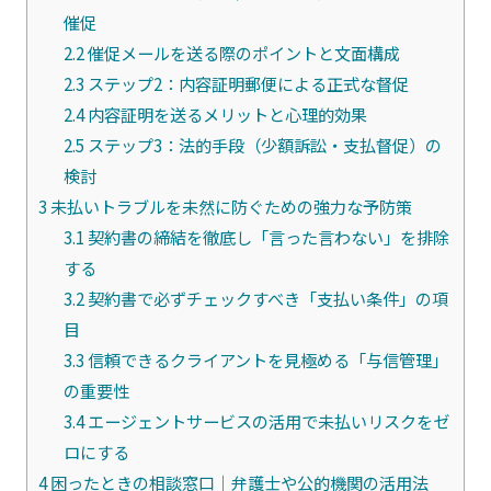
催促
2.2
催促メールを送る際のポイントと文面構成
2.3
ステップ2：内容証明郵便による正式な督促
2.4
内容証明を送るメリットと心理的効果
2.5
ステップ3：法的手段（少額訴訟・支払督促）の
検討
3
未払いトラブルを未然に防ぐための強力な予防策
3.1
契約書の締結を徹底し「言った言わない」を排除
する
3.2
契約書で必ずチェックすべき「支払い条件」の項
目
3.3
信頼できるクライアントを見極める「与信管理」
の重要性
3.4
エージェントサービスの活用で未払いリスクをゼ
ロにする
4
困ったときの相談窓口｜弁護士や公的機関の活用法