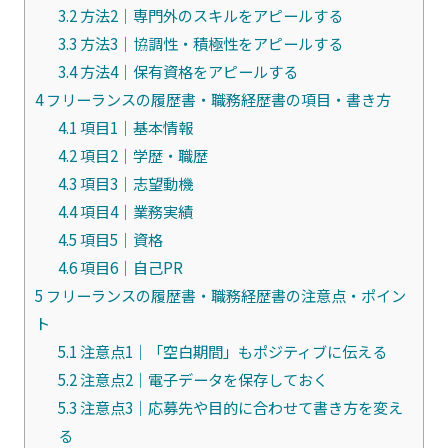
3.2
方法2｜専門外のスキルをアピールする
3.3
方法3｜協調性・積極性をアピールする
3.4
方法4｜保有資格をアピールする
4
フリーランスの履歴書・職務経歴書の項目・書き方
4.1
項目1｜基本情報
4.2
項目2｜学歴・職歴
4.3
項目3｜志望動機
4.4
項目4｜業務実績
4.5
項目5｜資格
4.6
項目6｜自己PR
5
フリーランスの履歴書・職務経歴書の注意点・ポイン
ト
5.1
注意点1｜「空白期間」もポジティブに伝える
5.2
注意点2｜電子データを保存しておく
5.3
注意点3｜応募先や目的に合わせて書き方を変え
る