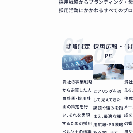
採用戦略からブランディング・
採用活動にかかわるすべてのプロ
戦略策定
採用広報・
母
PR
貴社の事業戦略
貴社
から逆算した人
える
ヒアリングを通
員計画・採用計
作成
して見えてきた
画の策定を行
メー
課題や強みを踏
い、それを実現
成を
まえ、最適な採
するための採用
の媒
用広報・PR戦略
ペルソナの構築
用や
を立案します。