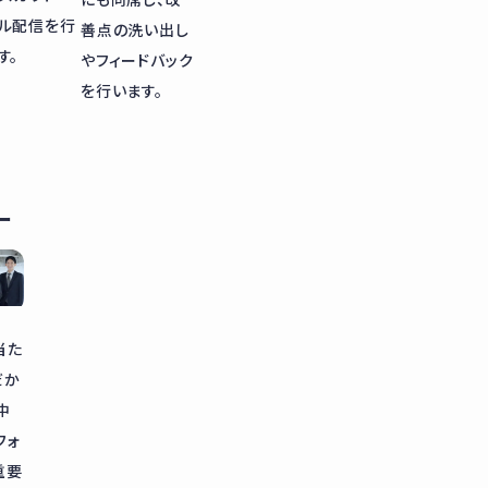
ル配信を行
善点の洗い出し
す。
やフィードバック
を行います。
ー
当た
だか
中
フォ
重要