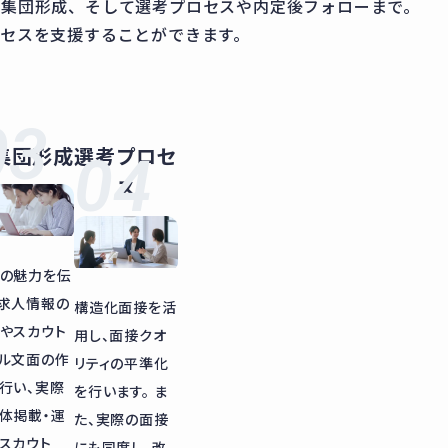
母集団形成、そして選考プロセスや内定後フォローまで。
セスを支援することができます。
集団形成
選考プロセ
ス
の魅力を伝
求人情報の
構造化面接を活
やスカウト
用し、面接クオ
ル文面の作
リティの平準化
行い、実際
を行います。 ま
体掲載・運
た、実際の面接
スカウト
にも同席し、改