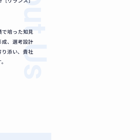
About Us
ce［リランス］
実績で培った知見
形成、選考設計
寄り添い、貴社
す。