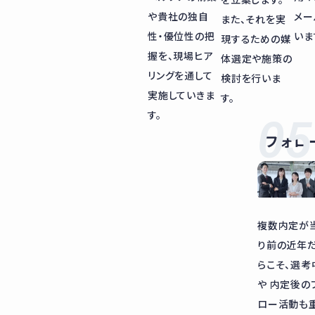
や貴社の独自
メー
また、それを実
性・優位性の把
いま
現するための媒
握を、現場ヒア
体選定や施策の
リングを通して
検討を行いま
実施していきま
す。
す。
フォロ
複数内定が
り前の近年
らこそ、選考
や 内定後の
ロー活動も