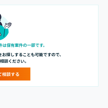
件は
保有案件の一部です。
を
お探しすることも可能ですので、
相談ください。
て相談する