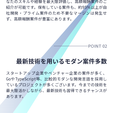
なたのスキルや経験を最大限評価し、
高額報酬案件のご
紹介が可能です。
保有している案件も、約95％以上が
自
社開発・プライム案件のため不要なマージンは発生せ
ず、
高額報酬案件が豊富にあります。
POINT 02
最新技術を用いる
モダン案件多数
スタートアップ企業やベンチャー企業の案件が多く、
GoやTypeScript等、比較的モダンな開発言語を
採用し
ているプロジェクトが多くございます。
今までの技術を
最大限活かしながら、
最新技術も習得できるチャンスが
あります。