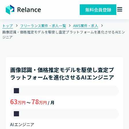
無料会員登録
トップ
フリーランス案件・求人一覧
AWS案件・求人
画像認識・価格推定モデルを駆使し査定プラットフォームを進化させるAIエン
ジニア
画像認識・価格推定モデルを駆使し査定プ
ラットフォームを進化させるAIエンジニア
単
63
78
価
万円
～
万円
/ 月
募
AIエンジニア
集