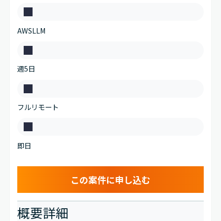
職
ス
種
AWS
LLM
キ
ル
稼
週5日
働
日
働
数
フルリモート
き
方
開
即日
始
時
期
この案件に
申し込む
（
期
概要詳細
間