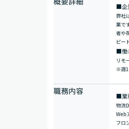
概要詳細
■企
弊社
業で
者や
ピー
■働
リモ
※週
職務内容
■業
物流
We
フロ