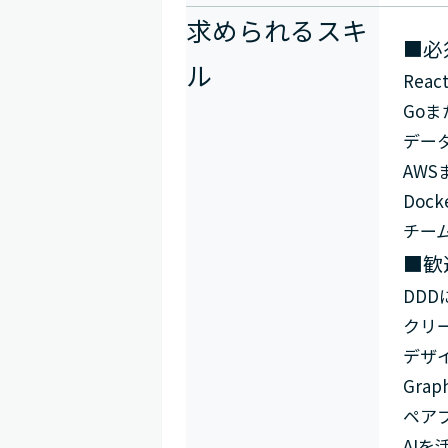
求められるスキ
■必
ル
Re
Goま
デー
AWS
Do
チー
■歓
DD
クリ
デザ
Gra
ペア
AI