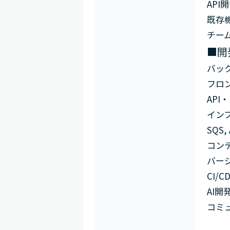
API
既存
チー
■開
バックエ
フロント
API・
インフラ
SQS,
コンテナ
バージョ
CI/CD
AI開発
コミュニ