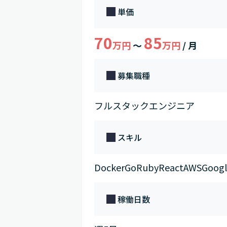
単価
70
85
万円
～
万円
/ 月
募集職種
フルスタックエンジニア
スキル
Docker
Go
Ruby
React
AWS
Googl
稼働日数