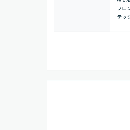
フロ
テッ