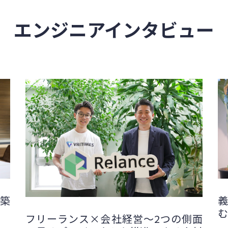
エンジニアインタビュー
の築
義
む
フリーランス×会社経営～2つの側面