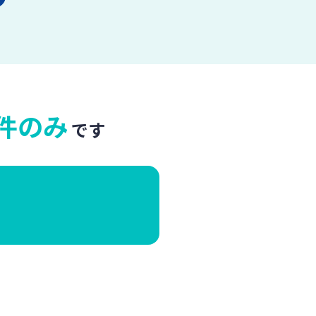
件のみ
です