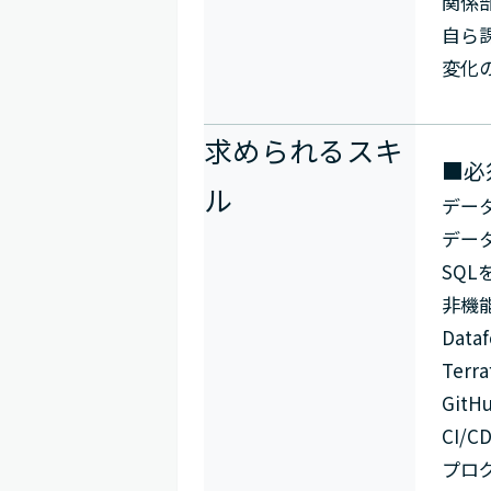
関係
自ら
変化
求められるスキ
■必
ル
デー
デー
SQ
非機
Dat
Ter
Git
CI/
プロ