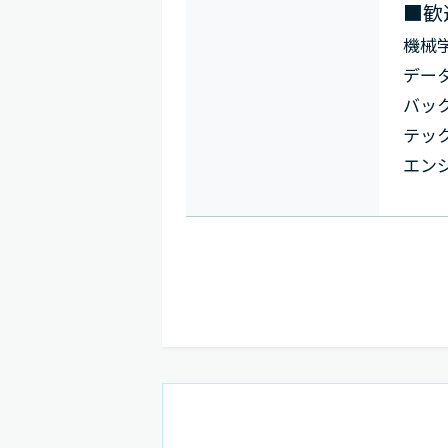
■歓
機械
デー
バッ
テッ
エン