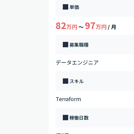
単価
82
97
万円
～
万円
/ 月
募集職種
データエンジニア
スキル
Terraform
稼働日数