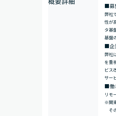
概要詳細
■募
弊社
性が
タ基
基盤
■企
弊社
を重
ビス
サー
■働
リモ
※関
その