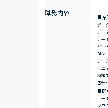
職務内容
■業
デー
デー
デー
ETL
BI
デー
モニ
機械
各部
■開
データ基
クラウド