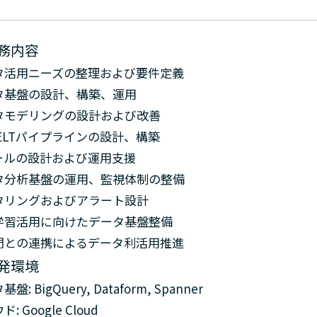
務内容
タ活用ニーズの整理および要件定義
タ基盤の設計、構築、運用
タモデリングの設計および改善
/ELTパイプラインの設計、構築
ツールの設計および運用支援
タ分析基盤の運用、監視体制の整備
タリングおよびアラート設計
学習活用に向けたデータ基盤整備
門との連携によるデータ利活用推進
発環境
盤: BigQuery, Dataform, Spanner
: Google Cloud