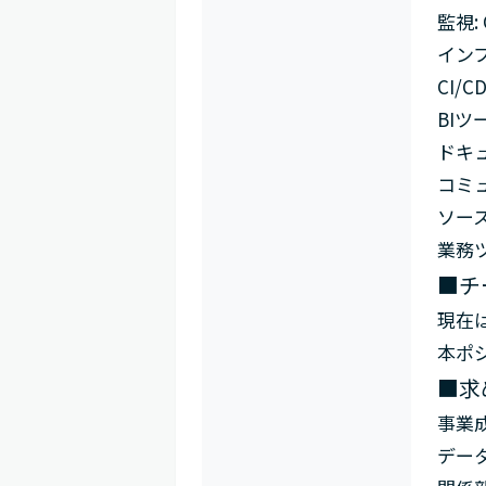
監視: C
インフ
CI/CD
BIツー
ドキュ
コミュ
ソース
業務ツー
■チ
現在
本ポ
■求
事業
デー