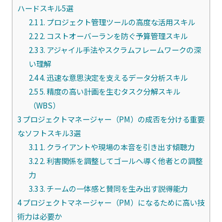
ハードスキル5選
2.1
1. プロジェクト管理ツールの高度な活用スキル
2.2
2. コストオーバーランを防ぐ予算管理スキル
2.3
3. アジャイル手法やスクラムフレームワークの深
い理解
2.4
4. 迅速な意思決定を支えるデータ分析スキル
2.5
5. 精度の高い計画を生むタスク分解スキル
（WBS）
3
プロジェクトマネージャー（PM）の成否を分ける重要
なソフトスキル3選
3.1
1. クライアントや現場の本音を引き出す傾聴力
3.2
2. 利害関係を調整してゴールへ導く他者との調整
力
3.3
3. チームの一体感と賛同を生み出す説得能力
4
プロジェクトマネージャー（PM）になるために高い技
術力は必要か