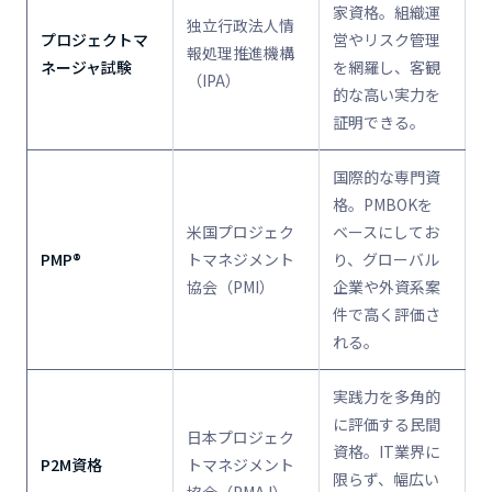
家資格。組織運
独立行政法人情
プロジェクトマ
営やリスク管理
報処理推進機構
ネージャ試験
を網羅し、客観
（IPA）
的な高い実力を
証明できる。
国際的な専門資
格。PMBOKを
米国プロジェク
ベースにしてお
PMP®
トマネジメント
り、グローバル
協会（PMI）
企業や外資系案
件で高く評価さ
れる。
実践力を多角的
に評価する民間
日本プロジェク
資格。IT業界に
P2M資格
トマネジメント
限らず、幅広い