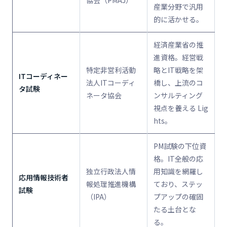
協会（PMAJ）
産業分野で汎用
的に活かせる。
経済産業省の推
進資格。経営戦
特定非営利活動
略とIT戦略を架
ITコーディネー
法人ITコーディ
橋し、上流のコ
タ試験
ネータ協会
ンサルティング
視点を養える Lig
hts。
PM試験の下位資
格。IT全般の応
独立行政法人情
用知識を網羅し
応用情報技術者
報処理推進機構
ており、ステッ
試験
（IPA）
プアップの確固
たる土台とな
る。