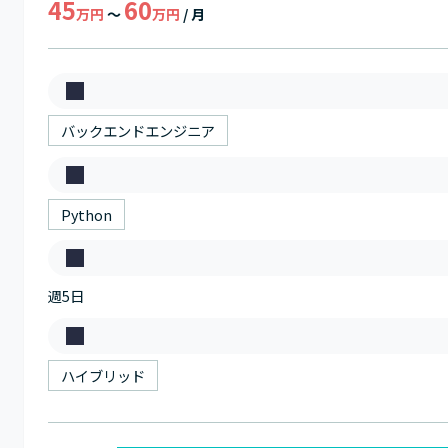
45
60
万円
～
万円
/ 月
募
集
バックエンドエンジニア
職
ス
種
キ
Python
ル
稼
週5日
働
日
働
数
き
ハイブリッド
方