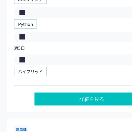
職
ス
種
キ
Python
ル
稼
週5日
働
日
働
数
き
ハイブリッド
方
詳細を見る
高単価