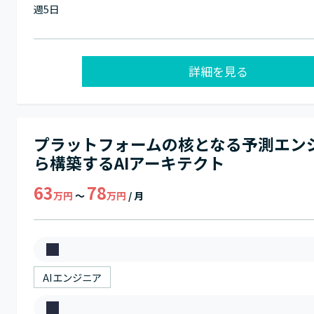
週5日
働
日
数
詳細を見る
プラットフォームの核となる予測エン
ら構築するAIアーキテクト
63
78
万円
～
万円
/ 月
募
集
AIエンジニア
職