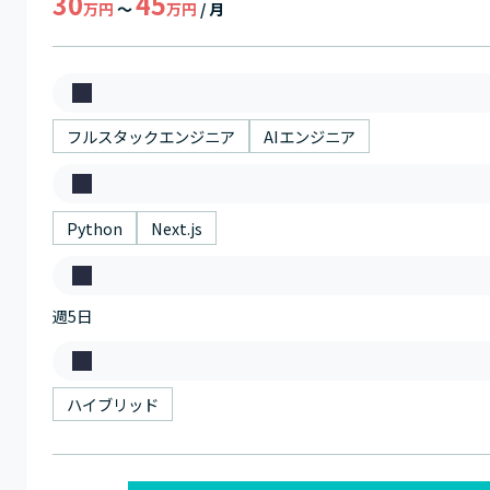
30
45
万円
～
万円
/ 月
募
集
フルスタックエンジニア
AIエンジニア
職
ス
種
キ
Python
Next.js
ル
稼
週5日
働
日
働
数
き
ハイブリッド
方