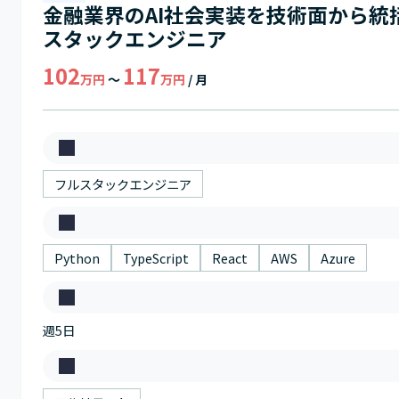
金融業界のAI社会実装を技術面から統
スタックエンジニア
102
117
万円
～
万円
/ 月
募
集
フルスタックエンジニア
職
ス
種
キ
Python
TypeScript
React
AWS
Azure
ル
稼
週5日
働
日
働
数