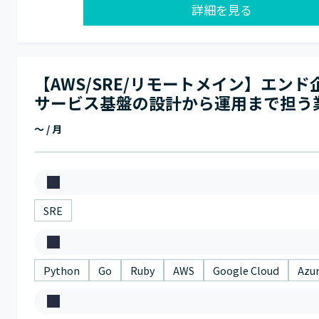
詳細を見る
【AWS/SRE/リモートメイン】エンド
サービス基盤の設計から運用まで担う
～ / 月
募
集
SRE
職
ス
種
キ
Python
Go
Ruby
AWS
Google Cloud
Azu
ル
稼