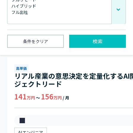
検索
条件をクリア
1〜8件 / 全8件
高単価
リアル産業の意思決定を定量化するAI
ジェクトリード
141
156
万円
～
万円
/ 月
募
集
AIエンジニア