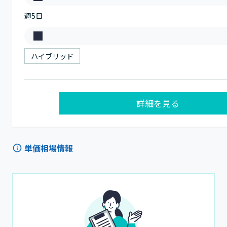
稼
週5日
働
日
働
数
き
ハイブリッド
方
詳細を見る
単価相場情報