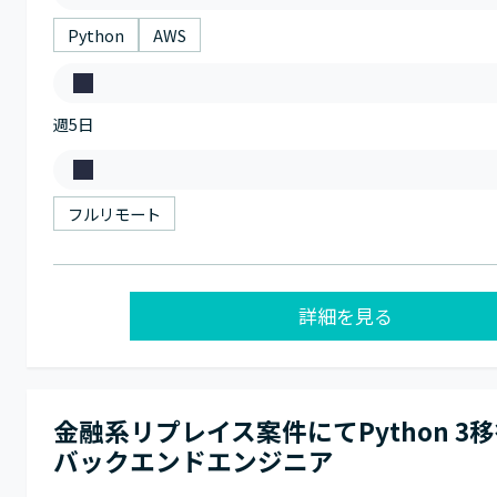
ス
種
キ
Python
AWS
ル
稼
週5日
働
日
働
数
き
フルリモート
方
詳細を見る
金融系リプレイス案件にてPython 3
バックエンドエンジニア