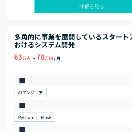
詳細を見る
多角的に事業を展開しているスタート
おけるシステム開発
63
78
万円
～
万円
/ 月
募
集
AIエンジニア
職
ス
種
キ
Python
Flask
ル