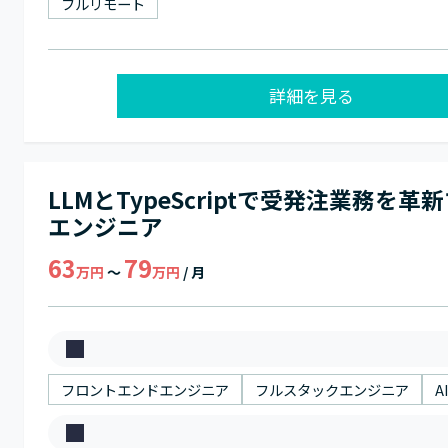
き
フルリモート
方
詳細を見る
LLMとTypeScriptで受発注業務を革
エンジニア
63
79
万円
～
万円
/ 月
募
集
フロントエンドエンジニア
フルスタックエンジニア
A
職
ス
種