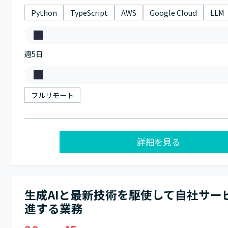
キ
Python
TypeScript
AWS
Google Cloud
LLM
ル
稼
週5日
働
日
働
数
き
フルリモート
方
詳細を見る
生成AIと最新技術を駆使して自社サー
進する業務