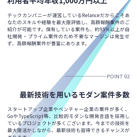
利用者平均年収
1,000万円以上
テックカンパニーが運営しているRelanceだからこそ
あ
なたのスキルや経験を最大限評価し、
高額報酬案件のご
紹介が可能です。
保有している案件も、約95％以上が
自
社開発・プライム案件のため不要なマージンは発生せ
ず、
高額報酬案件が豊富にあります。
POINT 02
最新技術を用いる
モダン案件多数
スタートアップ企業やベンチャー企業の案件が多く、
GoやTypeScript等、比較的モダンな開発言語を
採用し
ているプロジェクトが多くございます。
今までの技術を
最大限活かしながら、
最新技術も習得できるチャンスが
あります。