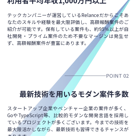
利用者平均年収
1,000万円以上
テックカンパニーが運営しているRelanceだからこそ
あ
なたのスキルや経験を最大限評価し、
高額報酬案件のご
紹介が可能です。
保有している案件も、約95％以上が
自
社開発・プライム案件のため不要なマージンは発生せ
ず、
高額報酬案件が豊富にあります。
POINT 02
最新技術を用いる
モダン案件多数
スタートアップ企業やベンチャー企業の案件が多く、
GoやTypeScript等、比較的モダンな開発言語を
採用し
ているプロジェクトが多くございます。
今までの技術を
最大限活かしながら、
最新技術も習得できるチャンスが
あります。