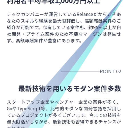
利用者平均年収
1,000万円以上
テックカンパニーが運営しているRelanceだからこそ
あ
なたのスキルや経験を最大限評価し、
高額報酬案件のご
紹介が可能です。
保有している案件も、約95％以上が
自
社開発・プライム案件のため不要なマージンは発生せ
ず、
高額報酬案件が豊富にあります。
POINT 02
最新技術を用いる
モダン案件多数
スタートアップ企業やベンチャー企業の案件が多く、
GoやTypeScript等、比較的モダンな開発言語を
採用し
ているプロジェクトが多くございます。
今までの技術を
最大限活かしながら、
最新技術も習得できるチャンスが
あります。