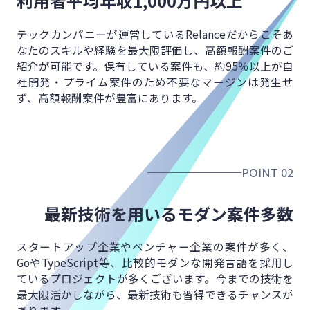
利用者平均年収
1,000万円以上
テックカンパニーが運営しているRelanceだからこそ
あ
なたのスキルや経験を最大限評価し、
高額報酬案件のご
紹介が可能です。
保有している案件も、約95％以上が
自
社開発・プライム案件のため不要なマージンは発生せ
ず、
高額報酬案件が豊富にあります。
POINT 02
最新技術を用いる
モダン案件多数
スタートアップ企業やベンチャー企業の案件が多く、
GoやTypeScript等、比較的モダンな開発言語を
採用し
ているプロジェクトが多くございます。
今までの技術を
最大限活かしながら、
最新技術も習得できるチャンスが
あります。