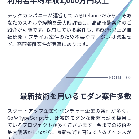
利用者平均年収
1,000万円以上
テックカンパニーが運営しているRelanceだからこそ
あ
なたのスキルや経験を最大限評価し、
高額報酬案件のご
紹介が可能です。
保有している案件も、約95％以上が
自
社開発・プライム案件のため不要なマージンは発生せ
ず、
高額報酬案件が豊富にあります。
POINT 02
最新技術を用いる
モダン案件多数
スタートアップ企業やベンチャー企業の案件が多く、
GoやTypeScript等、比較的モダンな開発言語を
採用し
ているプロジェクトが多くございます。
今までの技術を
最大限活かしながら、
最新技術も習得できるチャンスが
あります。