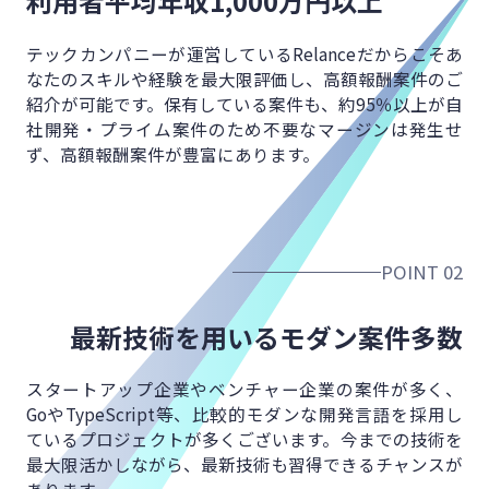
利用者平均年収
1,000万円以上
テックカンパニーが運営しているRelanceだからこそ
あ
なたのスキルや経験を最大限評価し、
高額報酬案件のご
紹介が可能です。
保有している案件も、約95％以上が
自
社開発・プライム案件のため不要なマージンは発生せ
ず、
高額報酬案件が豊富にあります。
POINT 02
最新技術を用いる
モダン案件多数
スタートアップ企業やベンチャー企業の案件が多く、
GoやTypeScript等、比較的モダンな開発言語を
採用し
ているプロジェクトが多くございます。
今までの技術を
最大限活かしながら、
最新技術も習得できるチャンスが
あります。