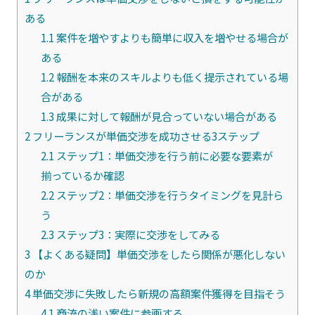
ある
1.1
案件を増やすよりも簡単に収入を増やせる場合が
ある
1.2
報酬を本来のスキルよりも低く提示されている場
合がある
1.3
成果に対して報酬が見合っていない場合がある
2
フリーランスが単価交渉を成功させる3ステップ
2.1
ステップ1：単価交渉を行う前に必要な要素が
揃っているか確認
2.2
ステップ2：単価交渉を行うタイミングを見計ら
う
2.3
ステップ3：実際に交渉をしてみる
3
【よくある疑問】単価交渉をしたら関係が悪化しない
のか
4
単価交渉に失敗したら新規の高額案件獲得を目指そう
4.1
商流の浅い案件に参画する