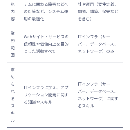
務
テムに関わる障害などへ
計や運用（要件定義、
内
の対策など、システム運
開発、構築、保守など
容
用の最適化
を含む）
業
Webサイト・サービスの
ITインフラ（サー
務
信頼性や価値向上を目的
バー、データベース、
範
とした活動すべて
ネットワーク）のみ
囲
求
め
ら
ITインフラ（サー
ITインフラに加え、アプ
れ
バー、データベース、
リケーション開発に関す
る
ネットワーク）に関す
る知識やスキル
ス
るスキル
キ
ル