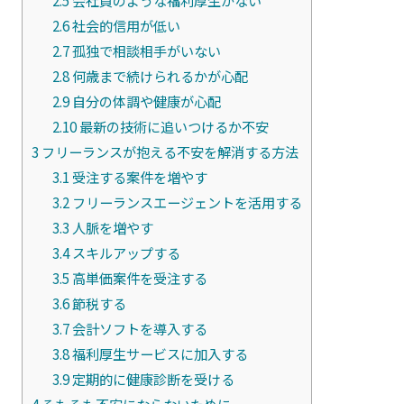
2.6
社会的信用が低い
2.7
孤独で相談相手がいない
2.8
何歳まで続けられるかが心配
2.9
自分の体調や健康が心配
2.10
最新の技術に追いつけるか不安
3
フリーランスが抱える不安を解消する方法
3.1
受注する案件を増やす
3.2
フリーランスエージェントを活用する
3.3
人脈を増やす
3.4
スキルアップする
3.5
高単価案件を受注する
3.6
節税する
3.7
会計ソフトを導入する
3.8
福利厚生サービスに加入する
3.9
定期的に健康診断を受ける
4
そもそも不安にならないために