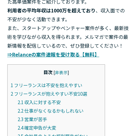
た高単価案件をご紹介しております。
利用者の平均年収は1000万を超えており
、収入面での
不安が少なく活動できます。
また、スタートアップやベンチャー案件が多く、最新技
術を学びながら収入を得られます。メルマガで案件の最
新情報を配信しているので、ぜひ登録してください！
⇒Relanceの案件速報を受け取る【無料】
目次
[
非表示
]
1
フリーランスは不安を抱えやすい
2
フリーランスが抱えやすい不安10選
2.1
収入に対する不安
2.2
仕事がなくなるかもしれない
2.3
営業が苦手
2.4
確定申告が大変
2.5
会社員のような福利厚生がない