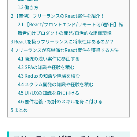
1.3
働き方
2
【実例】フリーランスのReact案件を紹介！
2.1
【React/フロントエンド/リモート可/週5日】転
職者向けプロダクトの開発/自治的な組織環境
3
Reactを扱うフリーランスに将来性はあるのか？
4
フリーランスが高単価なReact案件を獲得する方法
4.1
商流の浅い案件に参画する
4.2
SPAの知識や経験を積む
4.3
Reduxの知識や経験を積む
4.4
スクラム開発の知識や経験を積む
4.5
UI/UXの知識を身に付ける
4.6
要件定義・設計のスキルを身に付ける
5
まとめ