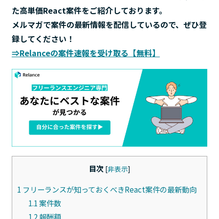
た高単価React案件をご紹介しております。
メルマガで案件の最新情報を配信しているので、ぜひ登
録してください！
⇒Relanceの案件速報を受け取る【無料】
目次
[
非表示
]
1
フリーランスが知っておくべきReact案件の最新動向
1.1
案件数
1.2
報酬額