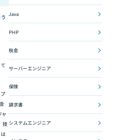
Java
よう
PHP
。
税金
いて
サーバーエンジニア
保険
ップ
扱
請求書
ジャ
システムエンジニア
、技
）は