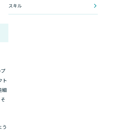
スキル
のプ
クト
些細
、そ
よう