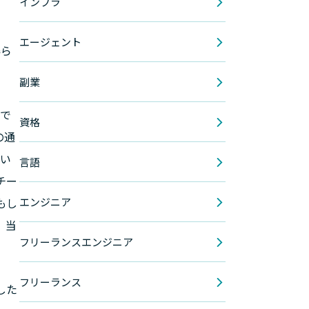
インフラ
エージェント
得ら
副業
ので
資格
の通
いい
言語
チー
もし
エンジニア
、当
フリーランスエンジニア
フリーランス
した