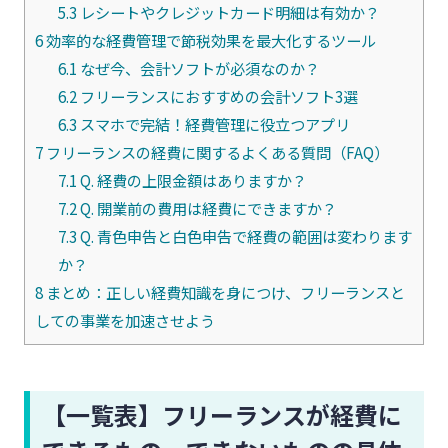
5.3
レシートやクレジットカード明細は有効か？
6
効率的な経費管理で節税効果を最大化するツール
6.1
なぜ今、会計ソフトが必須なのか？
6.2
フリーランスにおすすめの会計ソフト3選
6.3
スマホで完結！経費管理に役立つアプリ
7
フリーランスの経費に関するよくある質問（FAQ）
7.1
Q. 経費の上限金額はありますか？
7.2
Q. 開業前の費用は経費にできますか？
7.3
Q. 青色申告と白色申告で経費の範囲は変わります
か？
8
まとめ：正しい経費知識を身につけ、フリーランスと
しての事業を加速させよう
【一覧表】フリーランスが経費に