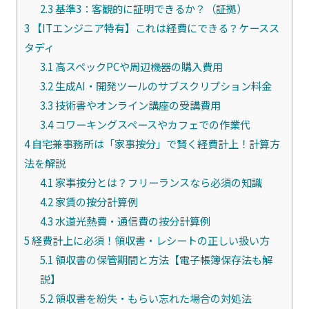
2.3
基準3：客観的に証明できるか？（証拠）
3
【ITエンジニア特有】これは経費にできる？ケースス
タディ
3.1
高スペックPCや周辺機器の購入費用
3.2
生成AI・開発ツールのサブスクリプション料金
3.3
技術書やオンライン講座の受講費用
3.4
コワーキングスペースやカフェでの作業代
4
自宅兼事務所は「家事按分」で賢く経費計上！計算方
法を解説
4.1
家事按分とは？フリーランスなら必須の知識
4.2
家賃の按分計算例
4.3
水道光熱費・通信費の按分計算例
5
経費計上に必須！領収書・レシートの正しい扱い方
5.1
領収書の保管期間と方法【電子帳簿保存法も解
説】
5.2
領収書を紛失・もらい忘れた場合の対処法