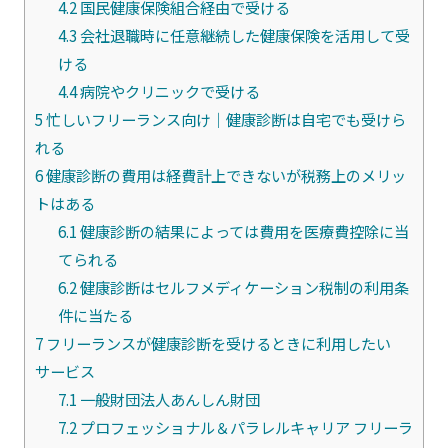
4.2
国民健康保険組合経由で受ける
4.3
会社退職時に任意継続した健康保険を活用して受
ける
4.4
病院やクリニックで受ける
5
忙しいフリーランス向け｜健康診断は自宅でも受けら
れる
6
健康診断の費用は経費計上できないが税務上のメリッ
トはある
6.1
健康診断の結果によっては費用を医療費控除に当
てられる
6.2
健康診断はセルフメディケーション税制の利用条
件に当たる
7
フリーランスが健康診断を受けるときに利用したい
サービス
7.1
一般財団法人あんしん財団
7.2
プロフェッショナル＆パラレルキャリア フリーラ