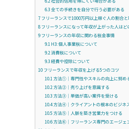
6.2
社会的信用を得にくい場合がある
6.3
全ての手続きを自分で行う必要がある
7
フリーランスで1000万円以上稼ぐ人の割合と
8
フリーランスになって年収が上がった人はど
9
フリーランスの年収に関わる税金事情
9.1
H3: 個人事業税について
9.2
消費税について
9.3
経費や控除について
10
フリーランスで年収を上げる5つのコツ
10.1
方法①｜専門性やスキルの向上に努め
10.2
方法②｜売り上げを意識する
10.3
方法③｜単価が高い案件を受ける
10.4
方法④｜クライアントの根本のビジネ
10.5
方法⑤｜人脈を築き営業力をつける
10.6
方法⑥｜フリーランス専門のエージェ