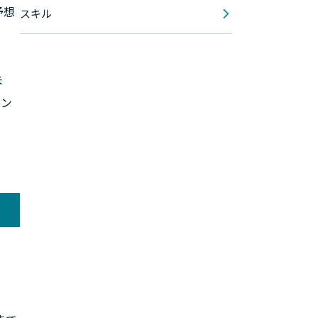
予想
スキル
未
ラン