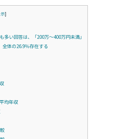
表示
]
多い回答は、「200万～400万円未満」
全体の26.9％存在する
収
平均年収
収
比較